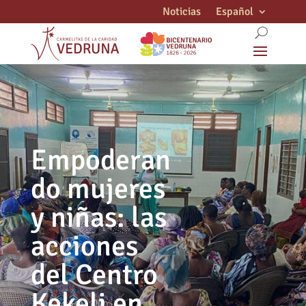
Noticias
Español
Empoderan
do mujeres
y niñas: las
acciones
del Centro
Kekeli en