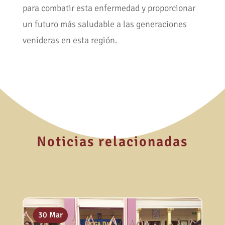
para combatir esta enfermedad y proporcionar
un futuro más saludable a las generaciones
venideras en esta región.
Noticias relacionadas
02 Jul
01 Abr
30 Mar