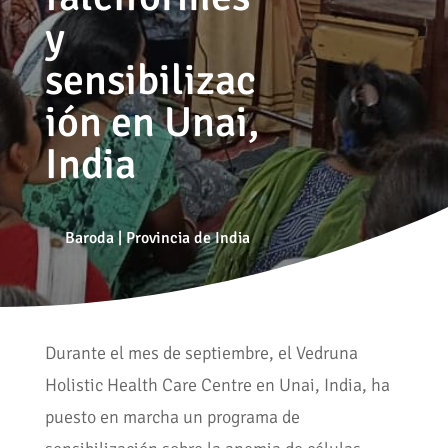
y
sensibilizac
ión en Unai,
India
Baroda
|
Provincia de India
Durante el mes de septiembre, el Vedruna
Holistic Health Care Centre en Unai, India, ha
puesto en marcha un programa de