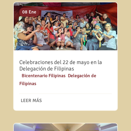
01 Jun
09 Mar
08 Ene
Celebraciones del 22 de mayo en la
Delegación de Filipinas
|
Bicentenario Filipinas
,
Delegación de
Filipinas
LEER MÁS