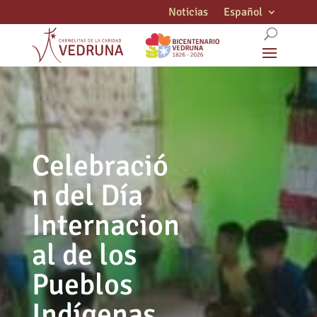
Noticias
Español
Celebració
n del Día
Internacion
al de los
Pueblos
Indígenas