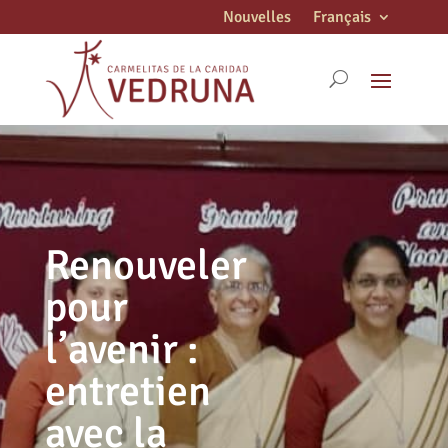
Nouvelles
Français
Renouveler
pour
l’avenir :
entretien
avec la