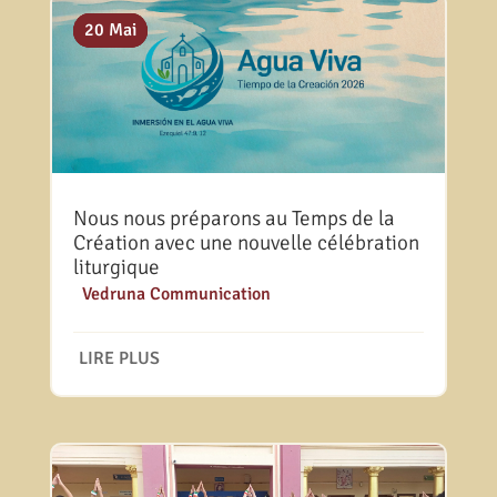
10 Juil
02 Juil
20 Mai
Nous nous préparons au Temps de la
Création avec une nouvelle célébration
liturgique
|
Vedruna Communication
LIRE PLUS