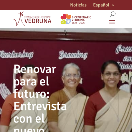
Noticias
Español
Renovar
para el
futuro:
Entrevista
con el
nuevo