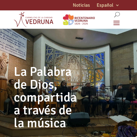
Noticias
Español
La Palabra
de Dios,
compartida
a través de
la música