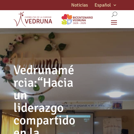
Noticias
Español
Vedrunamé
rcia:“Hacia
un
liderazgo
compartido
en la