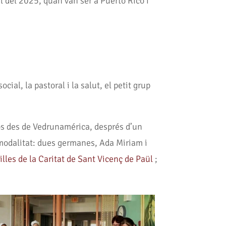
il del 2025, quan van ser a Puerto Rico i
cial, la pastoral i la salut, el petit grup
rços des de Vedrunamérica, després d’un
 modalitat: dues germanes, Ada Miriam i
illes de la Caritat de Sant Vicenç de Paül
;