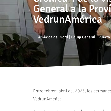
General a la Prov
VedrunAmérica
Amèrica del Nord
|
Equip General
|
Puerto
Entre febrer i abril del 2025, les german
VedrunAmérica.