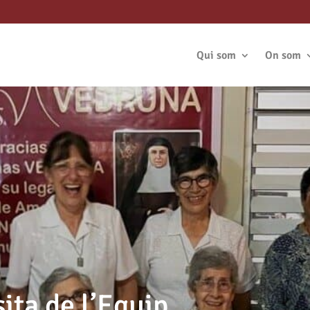
Qui som
On som
sita de l’Equip