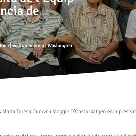
íncia de
 Rico
|
Vedrunamèrica
|
Washington
es María Teresa Cuervo i Maggie D’Costa viatgen en represent