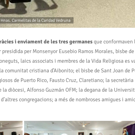
y Hnas. Carmelitas de la Caridad Vedruna
ràcies i enviament de les tres germanes
que conformaven l
er presidida per Monsenyor Eusebio Ramos Morales, bisbe de
 coneguts, laics associats i membres de la Vida Religiosa es
a comunitat cristiana d’Aibonito; el bisbe de Sant Joan de
giosos de Puerto Rico, Fausto Cruz, Claretiano; la secretàri
 de la diòcesi, Alfonso Guzmán OFM; la degana de la Univers
os d’altres congregacions; a més de nombroses amigues i amic