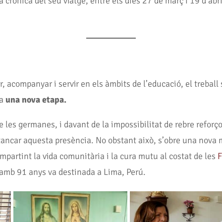
 crònica del seu viatge, entre els dies 27 de març i 19 d’abr
, acompanyar i servir en els àmbits de l’educació, el treball so
ia
una nova etapa.
 de les germanes, i davant de la impossibilitat de rebre refo
e tancar aquesta presència. No obstant això, s’obre una nova
partint la vida comunitària i la cura mutu al costat de les
F
 amb 91 anys va destinada a Lima, Perú.