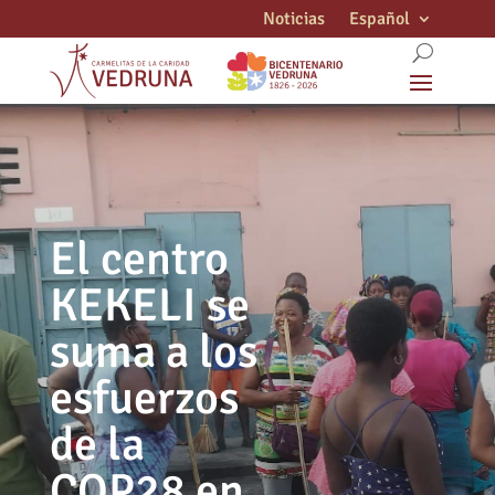
Noticias
Español
El centro
KEKELI se
suma a los
esfuerzos
de la
COP28 en