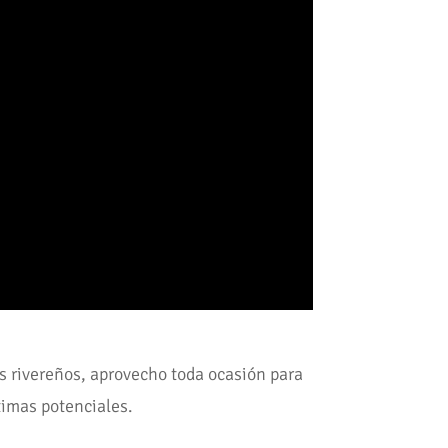
íos rivereños, aprovecho toda ocasión para
ctimas potenciales.