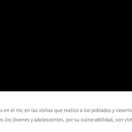
s en el río; en las visitas que realizo a los poblados y caser
ues los jóvenes y adolescentes, por su vulnerabilidad, son ví